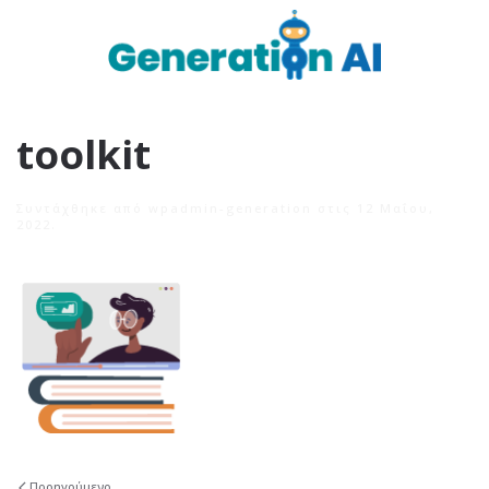
toolkit
Συντάχθηκε από
wpadmin-generation
στις
12 Μαΐου,
2022
.
Προηγούμενο