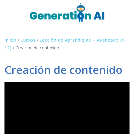
Inicio
/
Cursos
/
Lección de Aprendizjae – Avanzado (9-
12)
/
Creación de contenido
Creación de contenido